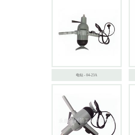
电钻 - 04-23A