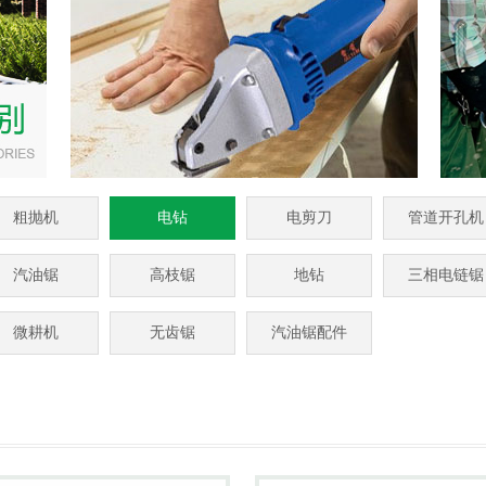
电动工具
粗抛机
电钻
电剪刀
管道开孔机
汽油锯
高枝锯
地钻
三相电链锯
微耕机
无齿锯
汽油锯配件